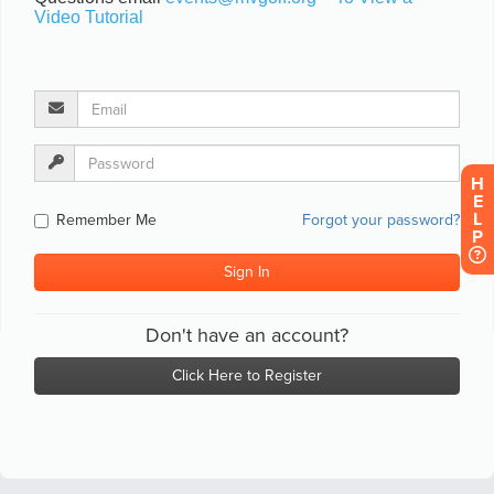
H
E
L
P