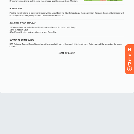
H
E
L
P